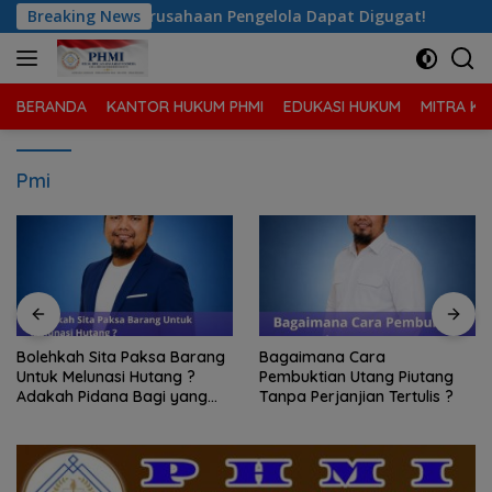
Langsung
ola Dapat Digugat!
Breaking News
Bolehkah Sita Paksa Barang Untuk 
ke
konten
BERANDA
KANTOR HUKUM PHMI
EDUKASI HUKUM
MITRA KA
Pmi
Bolehkah Sita Paksa Barang
Bagaimana Cara
Untuk Melunasi Hutang ?
Pembuktian Utang Piutang
Adakah Pidana Bagi yang
Tanpa Perjanjian Tertulis ?
Melakukan Sita Paksa?