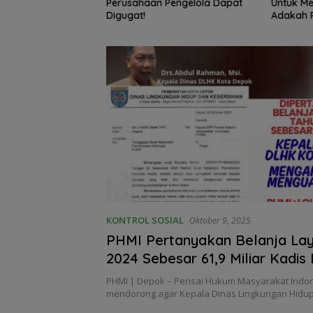
itur? Apa
Perusahaan Pengelola Dapat
Untuk Melunasi 
?
Digugat!
Adakah Pidana 
Melakukan Sita 
KONTROL SOSIAL
Oktober 9, 2025
PHMI Pertanyakan Belanja La
2024 Sebesar 61,9 Miliar Kadi
Depok Mengaku Belum Mengua
PHMI | Depok – Perisai Hukum Masyarakat Indon
Namun Anggaran Belanja Tela
mendorong agar Kepala Dinas Lingkungan Hidu
Dilaksanakan