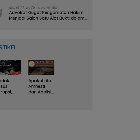
Gubernur Meninggal
4
Maret 11, 2026
0 Komentar
Advokat Gugat Pengamatan Hakim
Menjadi Salah Satu Alat Bukti dalam
KUHAP Baru
RTIKEL
ndak
Apakah itu
asus
Amnesti
rupsi,
dan Abolisi?
PK Kerap
Hak
li
Presiden
akukan
yang
TT, Apa
diberikan
u OTT dan
Prabowo
pa
Terhadap
juannya ?
Tom
Lembong