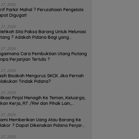
Melakukan Tindak
Teman, Keluarga, Rekan Kerja,
Barang K
i 27, 2026
RT /RW dan Pihak Lain,
Dikenaka
rif Parkir Mahal ? Perusahaan Pengelola
Dapatkah Dipidanakan ?
Tahun!
pat Digugat!
i 27, 2026
lehkah Sita Paksa Barang Untuk Melunasi
tang ? Adakah Pidana Bagi yang
lakukan Sita Paksa?
i 27, 2026
gaimana Cara Pembuktian Utang Piutang
npa Perjanjian Tertulis ?
i 27, 2026
sih Bisakah Mengurus SKCK Jika Pernah
lakukan Tindak Pidana?
i 27, 2026
likasi Pinjol Menagih Ke Teman, Keluarga,
kan Kerja, RT /RW dan Pihak Lain,
patkah Dipidanakan ?
i 27, 2026
ami Memberikan Uang Atau Barang Ke
lakor ? Dapat Dikenakan Pidana Penjara
Tahun!
i 27, 2026