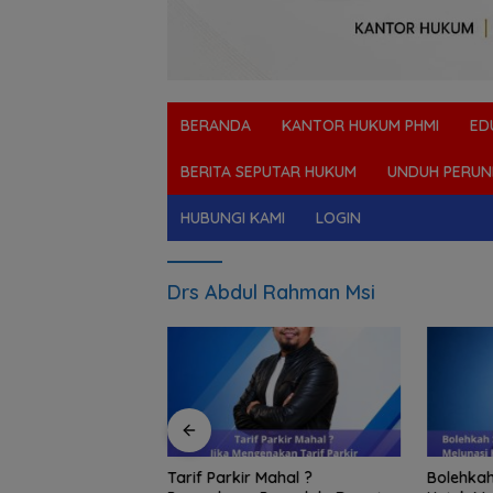
BERANDA
KANTOR HUKUM PHMI
ED
BERITA SEPUTAR HUKUM
UNDUH PERUN
HUBUNGI KAMI
LOGIN
Drs Abdul Rahman Msi
tor Pinjol
Tarif Parkir Mahal ?
Bolehkah Sita P