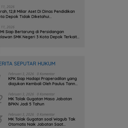
na BOS Sebesar 2,4 Miliar Lebih
i 11, 2026
rah, 12,8 Miliar Aset Di Dinas Pendidikan
ta Depok Tidak Diketahui
beradaannya, PHMI; Hilang atau Dibuat
lang ?
i 11, 2026
MI Siap Bertarung di Persidangan
lawan SMK Negeri 3 Kota Depok Terkait
gatan Transparansi Penggunaan Dana
S Berkisar 7 Miliar Lebih
ERITA SEPUTAR HUKUM
Februari 3, 2026
0 Komentar
KPK Siap Hadapi Praperadilan yang
diajukan Kembali Oleh Paulus Tannos
Buron Kasus e-KTP
2
Februari 3, 2026
0 Komentar
MK Tolak Gugatan Masa Jabatan
BPKN Jadi 5 Tahun
3
Februari 3, 2026
0 Komentar
MK Tolak Gugatan soal Wagub Tak
Otomatis Naik Jabatan Saat