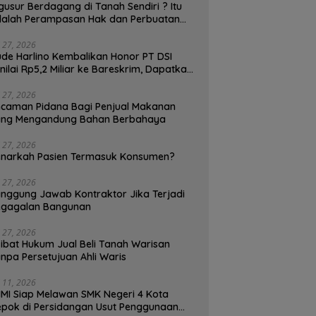
gusur Berdagang di Tanah Sendiri ? Itu
alah Perampasan Hak dan Perbuatan
lawan Hukum, Pedagang Bisa
enggugat!
i 27, 2026
de Harlino Kembalikan Honor PT DSI
nilai Rp5,2 Miliar ke Bareskrim, Dapatkah
and Ambassador (BA) Terjerat Kasus
ukum ?
i 27, 2026
caman Pidana Bagi Penjual Makanan
ang Mengandung Bahan Berbahaya
i 27, 2026
narkah Pasien Termasuk Konsumen?
i 27, 2026
nggung Jawab Kontraktor Jika Terjadi
egagalan Bangunan
i 27, 2026
ibat Hukum Jual Beli Tanah Warisan
npa Persetujuan Ahli Waris
i 11, 2026
MI Siap Melawan SMK Negeri 4 Kota
pok di Persidangan Usut Penggunaan