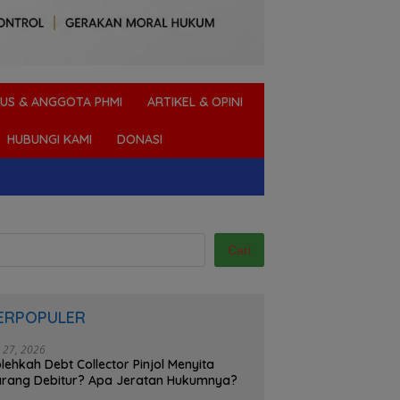
US & ANGGOTA PHMI
ARTIKEL & OPINI
HUBUNGI KAMI
DONASI
Cari
ERPOPULER
i 27, 2026
lehkah Debt Collector Pinjol Menyita
rang Debitur? Apa Jeratan Hukumnya?
ah Mengurus SKCK
Aplikasi Pinjol Menagih Ke
Suami Me