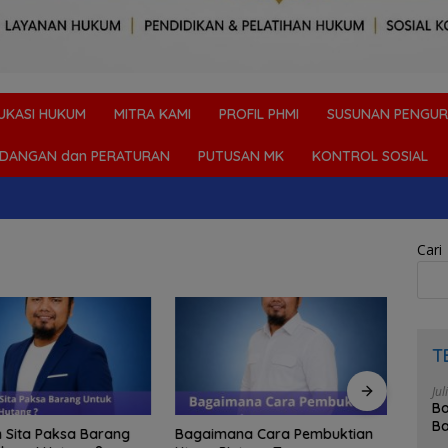
UKASI HUKUM
MITRA KAMI
PROFIL PHMI
SUSUNAN PENGUR
DANGAN dan PERATURAN
PUTUSAN MK
KONTROL SOSIAL
Cari
T
Jul
Bo
Ba
aksa Barang
Bagaimana Cara Pembuktian
Masih Bisak