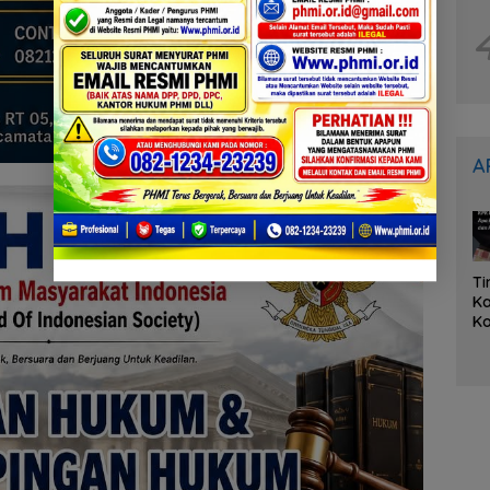
A
Ti
K
Ko
K
Ka
L
O
it
A
Tu