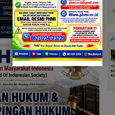
A
Ti
K
Ko
K
Ka
L
O
it
A
Tu