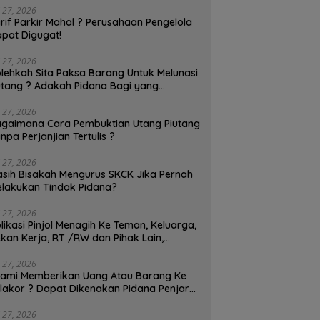
Pernah Melakukan Tindak
Teman, Keluarga, Rekan Kerja,
B
i 27, 2026
na?
RT /RW dan Pihak Lain,
D
rif Parkir Mahal ? Perusahaan Pengelola
Dapatkah Dipidanakan ?
T
pat Digugat!
i 27, 2026
lehkah Sita Paksa Barang Untuk Melunasi
tang ? Adakah Pidana Bagi yang
lakukan Sita Paksa?
i 27, 2026
gaimana Cara Pembuktian Utang Piutang
npa Perjanjian Tertulis ?
i 27, 2026
sih Bisakah Mengurus SKCK Jika Pernah
lakukan Tindak Pidana?
i 27, 2026
likasi Pinjol Menagih Ke Teman, Keluarga,
kan Kerja, RT /RW dan Pihak Lain,
patkah Dipidanakan ?
i 27, 2026
ami Memberikan Uang Atau Barang Ke
lakor ? Dapat Dikenakan Pidana Penjara
Tahun!
i 27, 2026