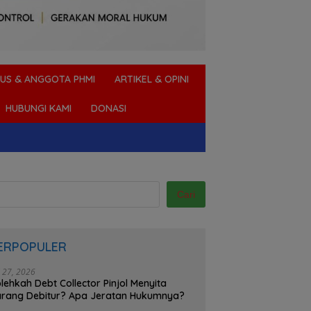
US & ANGGOTA PHMI
ARTIKEL & OPINI
HUBUNGI KAMI
DONASI
Cari
ERPOPULER
i 27, 2026
lehkah Debt Collector Pinjol Menyita
rang Debitur? Apa Jeratan Hukumnya?
h Bisakah Mengurus SKCK
Aplikasi Pinjol Menagih Ke
S