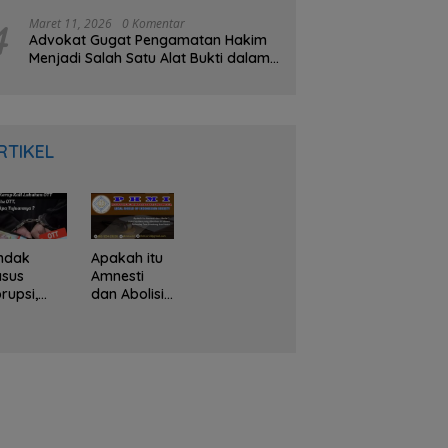
Gubernur Meninggal
4
Maret 11, 2026
0 Komentar
Advokat Gugat Pengamatan Hakim
Menjadi Salah Satu Alat Bukti dalam
KUHAP Baru
RTIKEL
ndak
Apakah itu
asus
Amnesti
rupsi,
dan Abolisi?
PK Kerap
Hak
li
Presiden
akukan
yang
TT, Apa
diberikan
u OTT dan
Prabowo
pa
Terhadap
juannya ?
Tom
Lembong