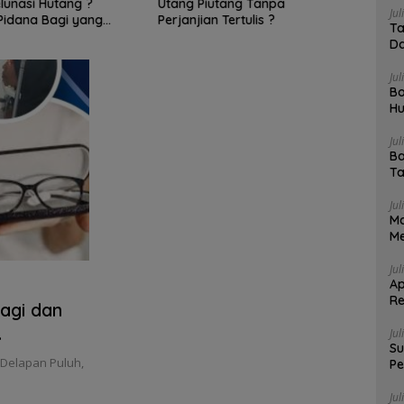
lunasi Hutang ?
Utang Piutang Tanpa
Jika 
Jul
Pidana Bagi yang
Perjanjian Tertulis ?
Pida
Ta
n Sita Paksa?
Da
Jul
Bo
Hu
Me
Jul
Ba
Ta
Jul
Ma
Me
Jul
Ap
Re
agi dan
Da
Jul
Su
 Delapan Puluh,
Pe
4 
Jul