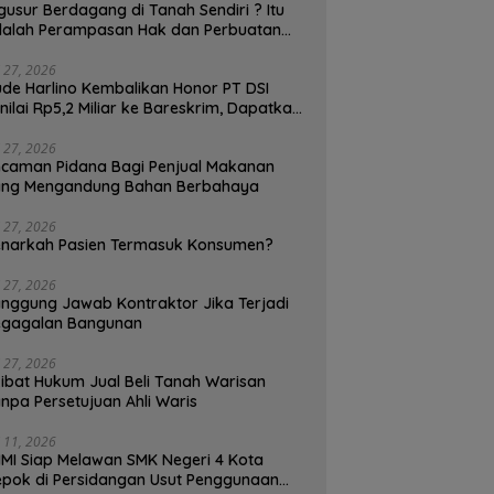
gusur Berdagang di Tanah Sendiri ? Itu
alah Perampasan Hak dan Perbuatan
lawan Hukum, Pedagang Bisa
enggugat!
i 27, 2026
de Harlino Kembalikan Honor PT DSI
nilai Rp5,2 Miliar ke Bareskrim, Dapatkah
and Ambassador (BA) Terjerat Kasus
ukum ?
i 27, 2026
caman Pidana Bagi Penjual Makanan
ang Mengandung Bahan Berbahaya
i 27, 2026
narkah Pasien Termasuk Konsumen?
i 27, 2026
nggung Jawab Kontraktor Jika Terjadi
egagalan Bangunan
i 27, 2026
ibat Hukum Jual Beli Tanah Warisan
npa Persetujuan Ahli Waris
i 11, 2026
MI Siap Melawan SMK Negeri 4 Kota
pok di Persidangan Usut Penggunaan