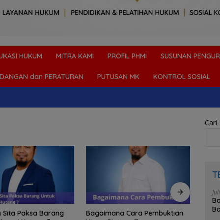
UKASI HUKUM
MITRA KAMI
PROFIL PHMI
SUSUNAN PENGUR
DANGAN dan PERATURAN
PUTUSAN MK
KONTROL SOSIAL
Cari
T
Jul
Bo
Ba
 Sita Paksa Barang
Bagaimana Cara Pembuktian
Masi