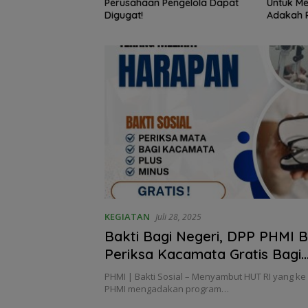
ang Debitur? Apa
Perusahaan Pengelola Dapat
Untuk Me
kumnya?
Digugat!
Adakah 
Melakuka
KEGIATAN
Juli 28, 2025
Bakti Bagi Negeri, DPP PHMI B
Periksa Kacamata Gratis Bagi
Masyarakat
PHMI | Bakti Sosial – Menyambut HUT RI yang ke
PHMI mengadakan program…