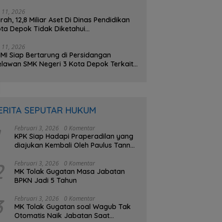
na BOS Sebesar 2,4 Miliar Lebih
i 11, 2026
rah, 12,8 Miliar Aset Di Dinas Pendidikan
ta Depok Tidak Diketahui
beradaannya, PHMI; Hilang atau Dibuat
lang ?
i 11, 2026
MI Siap Bertarung di Persidangan
lawan SMK Negeri 3 Kota Depok Terkait
gatan Transparansi Penggunaan Dana
S Berkisar 7 Miliar Lebih
ERITA SEPUTAR HUKUM
Februari 3, 2026
0 Komentar
KPK Siap Hadapi Praperadilan yang
diajukan Kembali Oleh Paulus Tannos
Buron Kasus e-KTP
2
Februari 3, 2026
0 Komentar
MK Tolak Gugatan Masa Jabatan
BPKN Jadi 5 Tahun
3
Februari 3, 2026
0 Komentar
MK Tolak Gugatan soal Wagub Tak
Otomatis Naik Jabatan Saat