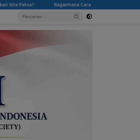
Bagaimana Cara Pembuktian Utang Piutang Tanpa Perjanjia