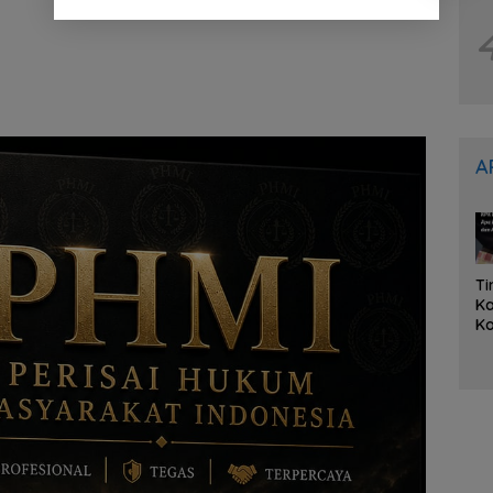
A
Ti
K
Ko
K
Ka
L
O
it
A
Tu