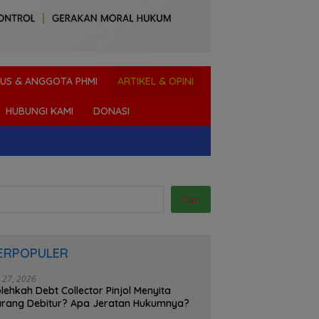
US & ANGGOTA PHMI
ARTIKEL & OPINI
HUBUNGI KAMI
DONASI
Cari
ERPOPULER
i 27, 2026
lehkah Debt Collector Pinjol Menyita
rang Debitur? Apa Jeratan Hukumnya?
i Memberikan Uang Atau
Digusur Berdagang di Tanah
B