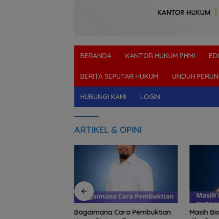
BERANDA
KANTOR HUKUM PHMI
ED
BERITA SEPUTAR HUKUM
UNDUH PERUN
HUBUNGI KAMI
LOGIN
ARTIKEL & OPINI
ta Paksa Barang
Bagaimana Cara Pembuktian
Masih Bi