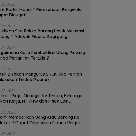
ng Ke Pelakor ? Dapat
Sendiri ? Itu Adalah
M
i 27, 2026
akan Pidana Penjara 4
Perampasan Hak dan
J
rif Parkir Mahal ? Perusahaan Pengelola
!
Perbuatan Melawan Hukum,
pat Digugat!
Pedagang Bisa Menggugat!
i 27, 2026
lehkah Sita Paksa Barang Untuk Melunasi
tang ? Adakah Pidana Bagi yang
lakukan Sita Paksa?
i 27, 2026
gaimana Cara Pembuktian Utang Piutang
npa Perjanjian Tertulis ?
i 27, 2026
sih Bisakah Mengurus SKCK Jika Pernah
lakukan Tindak Pidana?
i 27, 2026
likasi Pinjol Menagih Ke Teman, Keluarga,
kan Kerja, RT /RW dan Pihak Lain,
patkah Dipidanakan ?
i 27, 2026
ami Memberikan Uang Atau Barang Ke
lakor ? Dapat Dikenakan Pidana Penjara
Tahun!
i 27, 2026