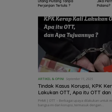
asi Hutang ?
Utang Piutang Tanpa
Jika Per
na Bagi yang
Perjanjian Tertulis ?
Pidana?
ita Paksa?
ARTIKEL & OPINI
September 11, 2025
Tindak Kasus Korupsi, KPK Ker
Lakukan OTT, Apa itu OTT dan
Tujuannya ?
PHMI | OTT – Berbagai upaya dilakukan untuk
bangsa ini dari korupsi, termasuk dengan…