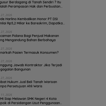
gusur Berdagang di Tanah Sendiri ? Itu
alah Perampasan Hak dan Perbuatan
lawan Hukum, Pedagang Bisa
enggugat!
i 27, 2026
de Harlino Kembalikan Honor PT DSI
nilai Rp5,2 Miliar ke Bareskrim, Dapatkah
and Ambassador (BA) Terjerat Kasus
ukum ?
i 27, 2026
caman Pidana Bagi Penjual Makanan
ang Mengandung Bahan Berbahaya
i 27, 2026
narkah Pasien Termasuk Konsumen?
i 27, 2026
nggung Jawab Kontraktor Jika Terjadi
egagalan Bangunan
i 27, 2026
ibat Hukum Jual Beli Tanah Warisan
npa Persetujuan Ahli Waris
i 11, 2026
MI Siap Melawan SMK Negeri 4 Kota
pok di Persidangan Usut Penggunaan