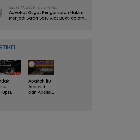
Gubernur Meninggal
4
Maret 11, 2026
0 Komentar
Advokat Gugat Pengamatan Hakim
Menjadi Salah Satu Alat Bukti dalam
KUHAP Baru
RTIKEL
ndak
Apakah itu
asus
Amnesti
rupsi,
dan Abolisi?
PK Kerap
Hak
li
Presiden
akukan
yang
TT, Apa
diberikan
u OTT dan
Prabowo
pa
Terhadap
juannya ?
Tom
Lembong