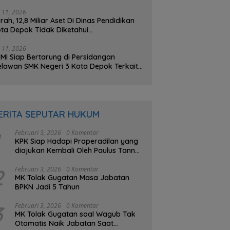
na BOS Sebesar 2,4 Miliar Lebih
i 11, 2026
rah, 12,8 Miliar Aset Di Dinas Pendidikan
ta Depok Tidak Diketahui
beradaannya, PHMI; Hilang atau Dibuat
lang ?
i 11, 2026
MI Siap Bertarung di Persidangan
lawan SMK Negeri 3 Kota Depok Terkait
gatan Transparansi Penggunaan Dana
S Berkisar 7 Miliar Lebih
ERITA SEPUTAR HUKUM
Februari 3, 2026
0 Komentar
KPK Siap Hadapi Praperadilan yang
diajukan Kembali Oleh Paulus Tannos
Buron Kasus e-KTP
2
Februari 3, 2026
0 Komentar
MK Tolak Gugatan Masa Jabatan
BPKN Jadi 5 Tahun
3
Februari 3, 2026
0 Komentar
MK Tolak Gugatan soal Wagub Tak
Otomatis Naik Jabatan Saat