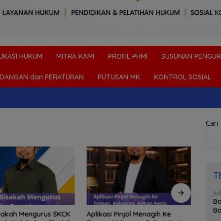
UKASI HUKUM
MITRA KAMI
PROFIL PHMI
SUSUNAN PENGUR
DANGAN dan PERATURAN
PUTUSAN MK
KONTROL SOSIAL
Cari
T
Jul
Bo
Ba
sakah Mengurus SKCK
Aplikasi Pinjol Menagih Ke
Suam