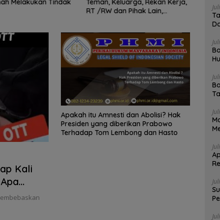
nah Melakukan Tindak
Teman, Keluarga, Rekan Kerja,
Bara
Jul
RT /RW dan Pihak Lain,
Diken
Ta
Dapatkah Dipidanakan ?
Tahun
Da
Jul
Bo
Hu
Me
Jul
Ba
Ta
Jul
Apakah itu Amnesti dan Abolisi? Hak
Ma
Presiden yang diberikan Prabowo
Me
Terhadap Tom Lembong dan Hasto
Jul
Ap
Re
ap Kali
Da
 Apa
Jul
Su
 membebaskan
Pe
4 
Jul