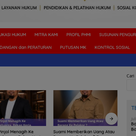
UKASI HUKUM
MITRA KAMI
PROFIL PHMI
SUSUNAN PENGUR
DANGAN dan PERATURAN
PUTUSAN MK
KONTROL SOSIAL
Cari
T
Jul
Bo
Ba
Pinjol Menagih Ke
Suami Memberikan Uang Atau
Digu