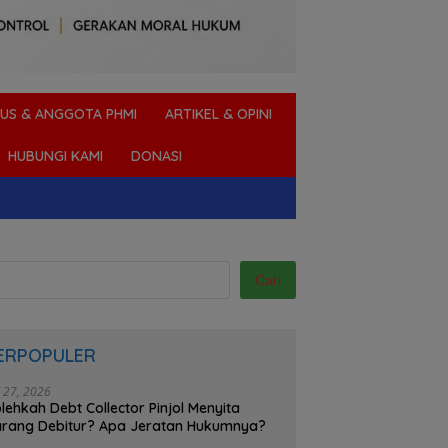
US & ANGGOTA PHMI
ARTIKEL & OPINI
HUBUNGI KAMI
DONASI
Cari
ERPOPULER
i 27, 2026
lehkah Debt Collector Pinjol Menyita
rang Debitur? Apa Jeratan Hukumnya?
sur Berdagang di Tanah
Bolehkah Debt Collector Pinjol
Ta