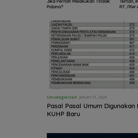
ng Tanpa
Jika Pernah Melakukan Tindak
Teman, K
rtulis ?
Pidana?
RT /RW d
Dapatka
Uncategorized
Januari 31, 2026
Pasal Pasal Umum Digunakan
KUHP Baru