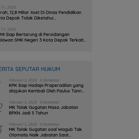
na BOS Sebesar 2,4 Miliar Lebih
i 11, 2026
rah, 12,8 Miliar Aset Di Dinas Pendidikan
ta Depok Tidak Diketahui
beradaannya, PHMI; Hilang atau Dibuat
lang ?
i 11, 2026
MI Siap Bertarung di Persidangan
lawan SMK Negeri 3 Kota Depok Terkait
gatan Transparansi Penggunaan Dana
S Berkisar 7 Miliar Lebih
ERITA SEPUTAR HUKUM
Februari 3, 2026
0 Komentar
KPK Siap Hadapi Praperadilan yang
diajukan Kembali Oleh Paulus Tannos
Buron Kasus e-KTP
2
Februari 3, 2026
0 Komentar
MK Tolak Gugatan Masa Jabatan
BPKN Jadi 5 Tahun
3
Februari 3, 2026
0 Komentar
MK Tolak Gugatan soal Wagub Tak
Otomatis Naik Jabatan Saat