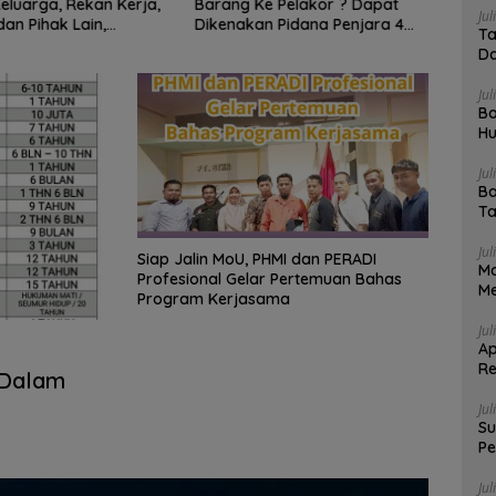
eluarga, Rekan Kerja,
Barang Ke Pelakor ? Dapat
Sendi
Jul
an Pihak Lain,
Dikenakan Pidana Penjara 4
Pera
Ta
h Dipidanakan ?
Tahun!
Perb
Da
Peda
Jul
Bo
Hu
Me
Jul
Ba
Ta
Jul
Siap Jalin MoU, PHMI dan PERADI
Ma
Profesional Gelar Pertemuan Bahas
Me
Program Kerjasama
Jul
Ap
Re
 Dalam
Da
Jul
Su
Pe
4 
Jul