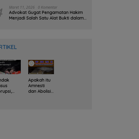
Gubernur Meninggal
4
Maret 11, 2026
0 Komentar
Advokat Gugat Pengamatan Hakim
Menjadi Salah Satu Alat Bukti dalam
KUHAP Baru
RTIKEL
ndak
Apakah itu
asus
Amnesti
rupsi,
dan Abolisi?
PK Kerap
Hak
li
Presiden
akukan
yang
TT, Apa
diberikan
u OTT dan
Prabowo
pa
Terhadap
juannya ?
Tom
Lembong