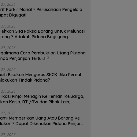
ri ? Itu Adalah
Menyita Barang Debitur? Apa
P
i 27, 2026
mpasan Hak dan
Jeratan Hukumnya?
D
rif Parkir Mahal ? Perusahaan Pengelola
uatan Melawan Hukum,
pat Digugat!
gang Bisa Menggugat!
i 27, 2026
lehkah Sita Paksa Barang Untuk Melunasi
tang ? Adakah Pidana Bagi yang
lakukan Sita Paksa?
i 27, 2026
gaimana Cara Pembuktian Utang Piutang
npa Perjanjian Tertulis ?
i 27, 2026
sih Bisakah Mengurus SKCK Jika Pernah
lakukan Tindak Pidana?
i 27, 2026
likasi Pinjol Menagih Ke Teman, Keluarga,
kan Kerja, RT /RW dan Pihak Lain,
patkah Dipidanakan ?
i 27, 2026
ami Memberikan Uang Atau Barang Ke
lakor ? Dapat Dikenakan Pidana Penjara
Tahun!
i 27, 2026