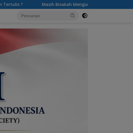
sakah Mengurus SKCK Jika Pernah Melakukan Tindak Pidana?