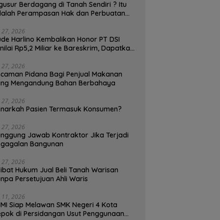
gusur Berdagang di Tanah Sendiri ? Itu
alah Perampasan Hak dan Perbuatan
lawan Hukum, Pedagang Bisa
enggugat!
i 27, 2026
de Harlino Kembalikan Honor PT DSI
nilai Rp5,2 Miliar ke Bareskrim, Dapatkah
and Ambassador (BA) Terjerat Kasus
ukum ?
i 27, 2026
caman Pidana Bagi Penjual Makanan
ang Mengandung Bahan Berbahaya
i 27, 2026
narkah Pasien Termasuk Konsumen?
i 27, 2026
nggung Jawab Kontraktor Jika Terjadi
egagalan Bangunan
i 27, 2026
ibat Hukum Jual Beli Tanah Warisan
npa Persetujuan Ahli Waris
i 11, 2026
MI Siap Melawan SMK Negeri 4 Kota
pok di Persidangan Usut Penggunaan