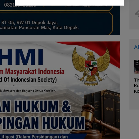
A
Ti
K
Ko
K
Ka
L
O
it
A
Tu