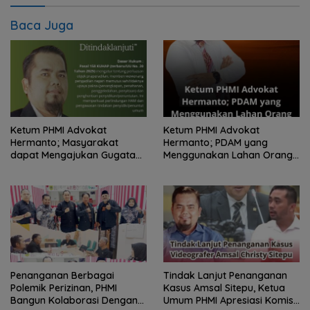
Baca Juga
Ketum PHMI Advokat
Ketum PHMI Advokat
Hermanto; Masyarakat
Hermanto; PDAM yang
dapat Mengajukan Gugatan
Menggunakan Lahan Orang
Praperadilan jika Laporan
Lain Tanpa Izin Dapat
Polisi Tidak Ditindaklanjuti
Dipidana UU Minerba dan
Pasal 502 KUHP Baru
Penanganan Berbagai
Tindak Lanjut Penanganan
Polemik Perizinan, PHMI
Kasus Amsal Sitepu, Ketua
Bangun Kolaborasi Dengan
Umum PHMI Apresiasi Komisi