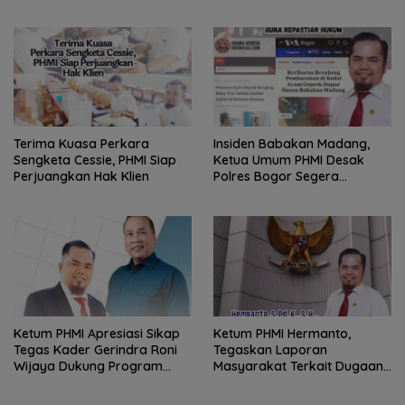
DPMPTSP Kabupaten Bogor
III DPR RI
Terima Kuasa Perkara
Insiden Babakan Madang,
Sengketa Cessie, PHMI Siap
Ketua Umum PHMI Desak
Perjuangkan Hak Klien
Polres Bogor Segera
Tetapkan Pelaku Sebagai
Tersangka Guna Kepastian
Hukum
Ketum PHMI Apresiasi Sikap
Ketum PHMI Hermanto,
Tegas Kader Gerindra Roni
Tegaskan Laporan
Wijaya Dukung Program
Masyarakat Terkait Dugaan
Asta Cita Anti Korupsi
Korupsi Jangan Jadi
Presiden Prabowo
Keuntungan Pribadi atau