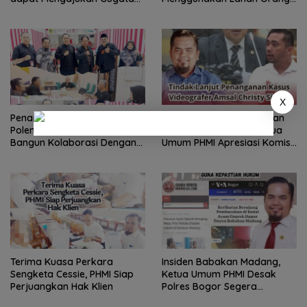
Praperadilan jika Laporan
Lain Tanpa Izin Dapat
Polisi Tidak Ditindaklanjuti
Dipidana UU Minerba dan
Pasal 502 KUHP Baru
X
Penanganan Berbagai
Tindak Lanjut Penanganan
Polemik Perizinan, PHMI
Kasus Amsal Sitepu, Ketua
Bangun Kolaborasi Dengan
Umum PHMI Apresiasi Komisi
DPMPTSP Kabupaten Bogor
III DPR RI
Terima Kuasa Perkara
Insiden Babakan Madang,
Sengketa Cessie, PHMI Siap
Ketua Umum PHMI Desak
Perjuangkan Hak Klien
Polres Bogor Segera
Tetapkan Pelaku Sebagai