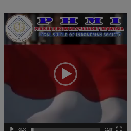
Tersangka Guna Kepastian
Hukum
Pemutar
Video
00:00
02:05