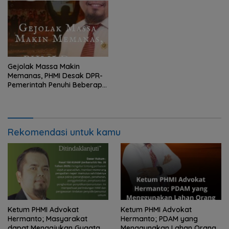
Institusional Bagi Aparat
Penegak Hukum
Gejolak Massa Makin
Memanas, PHMI Desak DPR-
Pemerintah Penuhi Beberapa
Tuntutan
Rekomendasi untuk kamu
Ketum PHMI Advokat
Ketum PHMI Advokat
Hermanto; Masyarakat
Hermanto; PDAM yang
dapat Mengajukan Gugatan
Menggunakan Lahan Orang