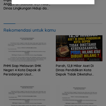
Anggaran Sebesar 61,9 Miliar,
Dinas Lingkungan Hidup dan
Kebersihan Kota Depok
Mangkir Dipersidangan
Pembacaan Putusan
Rekomendasi untuk kamu
PHMI Siap Melawan SMK
Parah, 12,8 Miliar Aset Di
Negeri 4 Kota Depok di
Dinas Pendidikan Kota
Persidangan Usut
Depok Tidak Diketahui
Penggunaan Dana BOS
Keberadaannya, PHMI; Hilang
Sebesar 2,4 Miliar Lebih
atau Dibuat Hilang ?