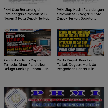
PHMI Siap Bertarung di
PHMI Siap Hadiri Persidangan
Persidangan Melawan SMK
Melawan SMK Negeri 1 Kota
Negeri 3 Kota Depok Terkait
Depok Terkait Gugatan
Gugatan Transparansi
Transparansi Penggunaan
Penggunaan Dana BOS
Dana BOS Berkisar 6,9 Miliar
Berkisar 7 Miliar Lebih
Pendidikan Kota Depok
Disdik Depok Bungkam
Ternoda, Dinas Pendidikan
Terkait Dugaan Mark Up
Diduga Mark Up Papan Tulis
Pengadaan Papan Tulis
Interaktif SD dan SMP
Interaktif SD dan SMP
Sebesar 2,7 Miliar Lebih, PHMI
Sebesar 2,7 Miliar Lebih, PHMI
Akan Gugat
Siap Gugat
Pemutar
Video