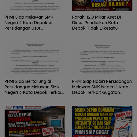
PHMI Siap Melawan SMK
Parah, 12,8 Miliar Aset Di
Negeri 4 Kota Depok di
Dinas Pendidikan Kota
Persidangan Usut
Depok Tidak Diketahui
Penggunaan Dana BOS
Keberadaannya, PHMI; Hilang
Sebesar 2,4 Miliar Lebih
atau Dibuat Hilang ?
PHMI Siap Bertarung di
PHMI Siap Hadiri Persidangan
Persidangan Melawan SMK
Melawan SMK Negeri 1 Kota
Negeri 3 Kota Depok Terkait
Depok Terkait Gugatan
Gugatan Transparansi
Transparansi Penggunaan
Penggunaan Dana BOS
Dana BOS Berkisar 6,9 Miliar
Berkisar 7 Miliar Lebih