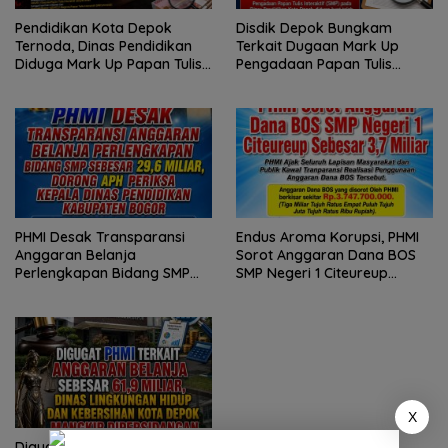
Pendidikan Kota Depok
Disdik Depok Bungkam
Ternoda, Dinas Pendidikan
Terkait Dugaan Mark Up
Diduga Mark Up Papan Tulis
Pengadaan Papan Tulis
Interaktif SD dan SMP
Interaktif SD dan SMP
Sebesar 2,7 Miliar Lebih, PHMI
Sebesar 2,7 Miliar Lebih, PHMI
Akan Gugat
Siap Gugat
PHMI Desak Transparansi
Endus Aroma Korupsi, PHMI
Anggaran Belanja
Sorot Anggaran Dana BOS
Perlengkapan Bidang SMP
SMP Negeri 1 Citeureup
Sebesar 29,6 Miliar, Dorong
Sebesar 3,7 Miliar
APH Periksa Kepala Dinas
Pendidikan Kabupaten Bogor
X
Digugat PHMI Terkait