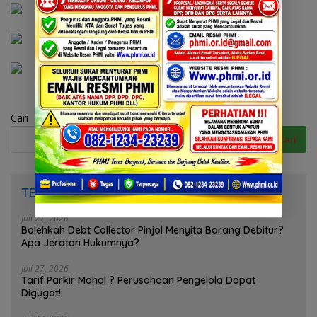
Cari
Cari
TERPOPULER
Juli 27, 2026
Bolehkah Debt Collector Pinjol Menyita Barang Debitur?
Apa Jeratan Hukumnya?
Juli 27, 2026
Tarif Parkir Mahal ? Perusahaan Pengelola Dapat
Digugat!