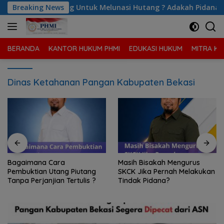
Langsung
g Untuk Melunasi Hutang ? Adakah Pidana Bagi yang Melakukan
Breaking News
ke
konten
BERANDA
KANTOR HUKUM PHMI
EDUKASI HUKUM
MITRA KA
Dinas Ketahanan Pangan Kabupaten Bekasi
Bagaimana Cara
Masih Bisakah Mengurus
Pembuktian Utang Piutang
SKCK Jika Pernah Melakukan
Tanpa Perjanjian Tertulis ?
Tindak Pidana?