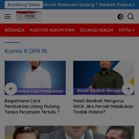
Langsung
lunasi Hutang ? Adakah Pidana Bagi yang Melakukan Sita Paks
Breaking News
ke
konten
BERANDA
KANTOR HUKUM PHMI
EDUKASI HUKUM
MITRA KA
Komisi III DPR RI
Bagaimana Cara
Masih Bisakah Mengurus
Pembuktian Utang Piutang
SKCK Jika Pernah Melakukan
Tanpa Perjanjian Tertulis ?
Tindak Pidana?