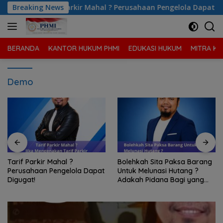
Langsung
Pengelola Dapat Digugat!
Breaking News
Bolehkah Sita Paksa Barang 
ke
konten
BERANDA
KANTOR HUKUM PHMI
EDUKASI HUKUM
MITRA KA
Demo
Bolehkah Sita Paksa Barang
Bagaimana Cara
Untuk Melunasi Hutang ?
Pembuktian Utang Piutang
Adakah Pidana Bagi yang
Tanpa Perjanjian Tertulis ?
Melakukan Sita Paksa?