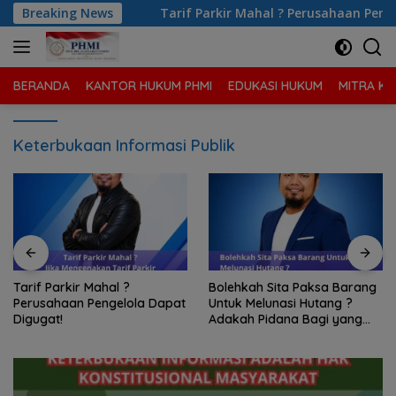
Langsung
 ? Perusahaan Pengelola Dapat Digugat!
Breaking News
Bolehkah Sita 
ke
konten
BERANDA
KANTOR HUKUM PHMI
EDUKASI HUKUM
MITRA KA
Keterbukaan Informasi Publik
Bolehkah Sita Paksa Barang
Bagaimana Cara
Untuk Melunasi Hutang ?
Pembuktian Utang Piutang
Adakah Pidana Bagi yang
Tanpa Perjanjian Tertulis ?
Melakukan Sita Paksa?