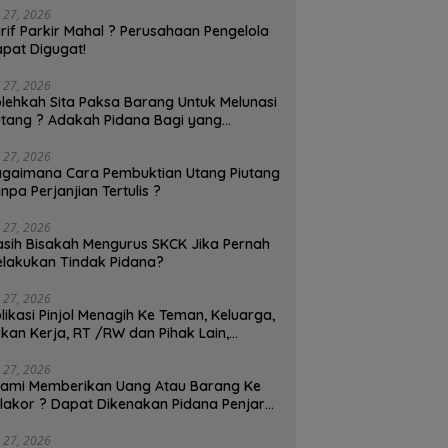
i 27, 2026
rif Parkir Mahal ? Perusahaan Pengelola
pat Digugat!
i 27, 2026
lehkah Sita Paksa Barang Untuk Melunasi
tang ? Adakah Pidana Bagi yang
lakukan Sita Paksa?
i 27, 2026
gaimana Cara Pembuktian Utang Piutang
npa Perjanjian Tertulis ?
i 27, 2026
sih Bisakah Mengurus SKCK Jika Pernah
lakukan Tindak Pidana?
i 27, 2026
likasi Pinjol Menagih Ke Teman, Keluarga,
kan Kerja, RT /RW dan Pihak Lain,
patkah Dipidanakan ?
i 27, 2026
ami Memberikan Uang Atau Barang Ke
lakor ? Dapat Dikenakan Pidana Penjara
Tahun!
i 27, 2026