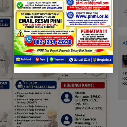
A
Ti
K
Ko
K
Ka
L
O
it
A
Tu