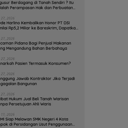
gusur Berdagang di Tanah Sendiri ? Itu
alah Perampasan Hak dan Perbuatan
lawan Hukum, Pedagang Bisa
enggugat!
i 27, 2026
de Harlino Kembalikan Honor PT DSI
nilai Rp5,2 Miliar ke Bareskrim, Dapatkah
and Ambassador (BA) Terjerat Kasus
ukum ?
i 27, 2026
caman Pidana Bagi Penjual Makanan
ang Mengandung Bahan Berbahaya
i 27, 2026
narkah Pasien Termasuk Konsumen?
i 27, 2026
nggung Jawab Kontraktor Jika Terjadi
egagalan Bangunan
i 27, 2026
ibat Hukum Jual Beli Tanah Warisan
npa Persetujuan Ahli Waris
i 11, 2026
MI Siap Melawan SMK Negeri 4 Kota
pok di Persidangan Usut Penggunaan