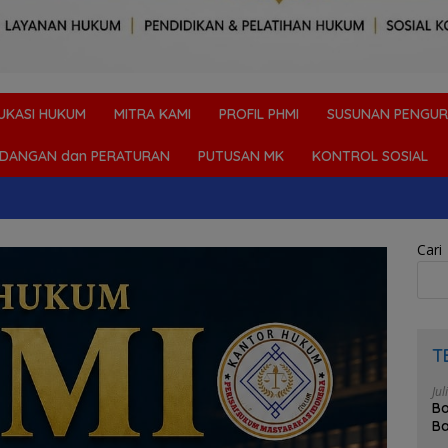
UKASI HUKUM
MITRA KAMI
PROFIL PHMI
SUSUNAN PENGUR
DANGAN dan PERATURAN
PUTUSAN MK
KONTROL SOSIAL
Cari
T
Jul
Bo
Ba