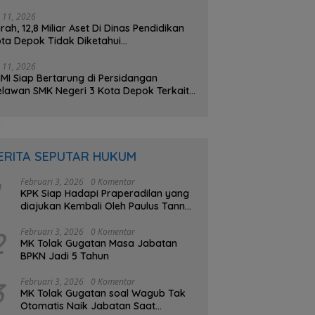
na BOS Sebesar 2,4 Miliar Lebih
i 11, 2026
rah, 12,8 Miliar Aset Di Dinas Pendidikan
ta Depok Tidak Diketahui
beradaannya, PHMI; Hilang atau Dibuat
lang ?
i 11, 2026
MI Siap Bertarung di Persidangan
lawan SMK Negeri 3 Kota Depok Terkait
gatan Transparansi Penggunaan Dana
S Berkisar 7 Miliar Lebih
ERITA SEPUTAR HUKUM
Februari 3, 2026
0 Komentar
KPK Siap Hadapi Praperadilan yang
diajukan Kembali Oleh Paulus Tannos
Buron Kasus e-KTP
2
Februari 3, 2026
0 Komentar
MK Tolak Gugatan Masa Jabatan
BPKN Jadi 5 Tahun
3
Februari 3, 2026
0 Komentar
MK Tolak Gugatan soal Wagub Tak
Otomatis Naik Jabatan Saat