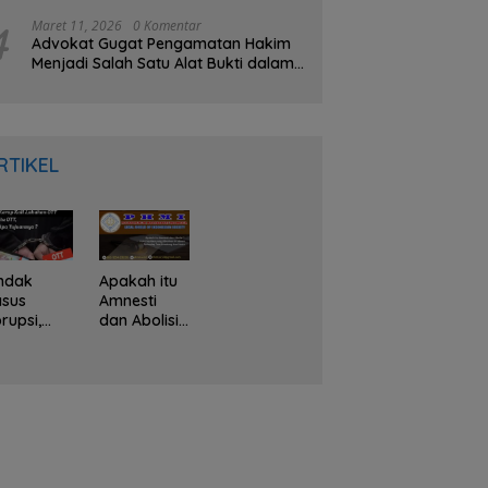
Gubernur Meninggal
4
Maret 11, 2026
0 Komentar
Advokat Gugat Pengamatan Hakim
Menjadi Salah Satu Alat Bukti dalam
KUHAP Baru
RTIKEL
ndak
Apakah itu
asus
Amnesti
rupsi,
dan Abolisi?
PK Kerap
Hak
li
Presiden
akukan
yang
TT, Apa
diberikan
u OTT dan
Prabowo
pa
Terhadap
juannya ?
Tom
Lembong