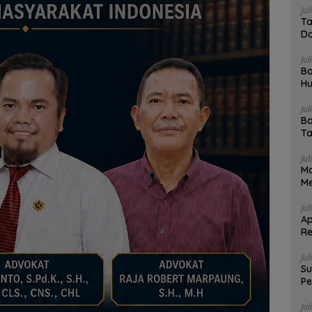
Jul
Ta
Da
Jul
Bo
Hu
Me
Jul
Ba
Ta
Jul
Ma
Me
Jul
Ap
Re
Da
Jul
Su
Pe
4 
Jul