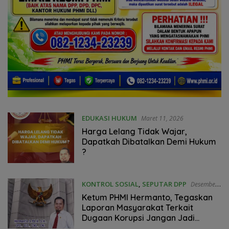
EDUKASI HUKUM
Maret 11, 2026
Harga Lelang Tidak Wajar,
Dapatkah Dibatalkan Demi Hukum
?
KONTROL SOSIAL
,
SEPUTAR DPP
Desember
1, 2025
Ketum PHMI Hermanto, Tegaskan
Laporan Masyarakat Terkait
Dugaan Korupsi Jangan Jadi
Keuntungan Pribadi atau