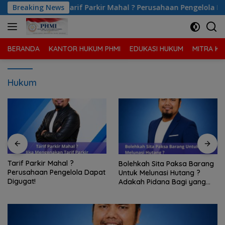
Langsung
usahaan Pengelola Dapat Digugat!
Breaking News
Bolehkah Sita Paksa
ke
konten
BERANDA
KANTOR HUKUM PHMI
EDUKASI HUKUM
MITRA KA
Hukum
Bagaimana Cara
Bolehkah Sita Paksa Barang
Pembuktian Utang Piutang
Untuk Melunasi Hutang ?
Tanpa Perjanjian Tertulis ?
Adakah Pidana Bagi yang
Melakukan Sita Paksa?