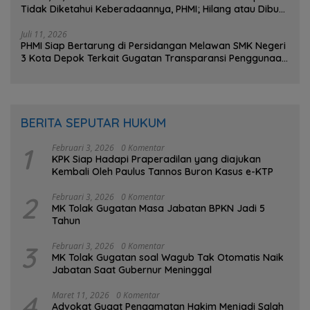
Tidak Diketahui Keberadaannya, PHMI; Hilang atau Dibuat
Hilang ?
Juli 11, 2026
PHMI Siap Bertarung di Persidangan Melawan SMK Negeri
3 Kota Depok Terkait Gugatan Transparansi Penggunaan
Dana BOS Berkisar 7 Miliar Lebih
BERITA SEPUTAR HUKUM
1
Februari 3, 2026
0 Komentar
KPK Siap Hadapi Praperadilan yang diajukan
Kembali Oleh Paulus Tannos Buron Kasus e-KTP
2
Februari 3, 2026
0 Komentar
MK Tolak Gugatan Masa Jabatan BPKN Jadi 5
Tahun
3
Februari 3, 2026
0 Komentar
MK Tolak Gugatan soal Wagub Tak Otomatis Naik
Jabatan Saat Gubernur Meninggal
4
Maret 11, 2026
0 Komentar
Advokat Gugat Pengamatan Hakim Menjadi Salah