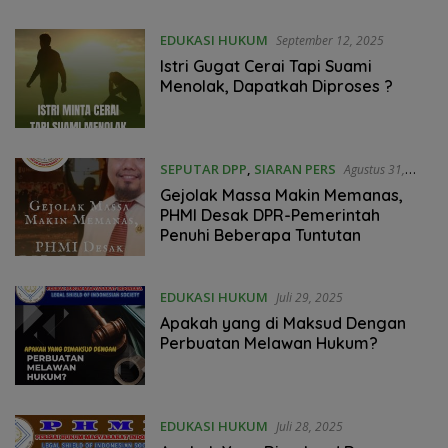
Institusional Bagi Aparat Penegak
Hukum
EDUKASI HUKUM
September 12, 2025
Istri Gugat Cerai Tapi Suami
Menolak, Dapatkah Diproses ?
SEPUTAR DPP
,
SIARAN PERS
Agustus 31,
2025
Gejolak Massa Makin Memanas,
PHMI Desak DPR-Pemerintah
Penuhi Beberapa Tuntutan
EDUKASI HUKUM
Juli 29, 2025
Apakah yang di Maksud Dengan
Perbuatan Melawan Hukum?
EDUKASI HUKUM
Juli 28, 2025